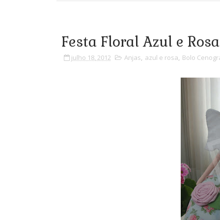
Festa Floral Azul e Ros
julho 18, 2012
Anjas
,
azul e rosa
,
Bolo Cenogr