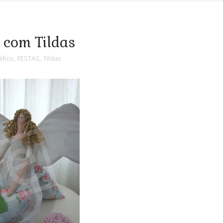
a com Tildas
áfico
,
FESTAS
,
Tildas