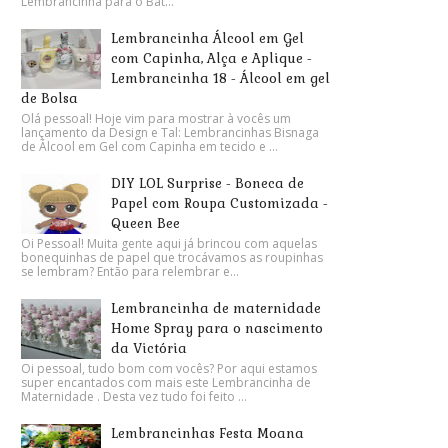
Lembrancinha para o Bat...
Lembrancinha Álcool em Gel
com Capinha, Alça e Aplique -
Lembrancinha 18 - Álcool em gel
de Bolsa
Olá pessoal! Hoje vim para mostrar à vocês um
lançamento da Design e Tal: Lembrancinhas Bisnaga
de Álcool em Gel com Capinha em tecido e ...
DIY LOL Surprise - Boneca de
Papel com Roupa Customizada -
Queen Bee
Oi Pessoal! Muita gente aqui já brincou com aquelas
bonequinhas de papel que trocávamos as roupinhas
se lembram? Então para relembrar e...
Lembrancinha de maternidade
Home Spray para o nascimento
da Victória
Oi pessoal, tudo bom com vocês? Por aqui estamos
super encantados com mais este Lembrancinha de
Maternidade . Desta vez tudo foi feito ...
Lembrancinhas Festa Moana