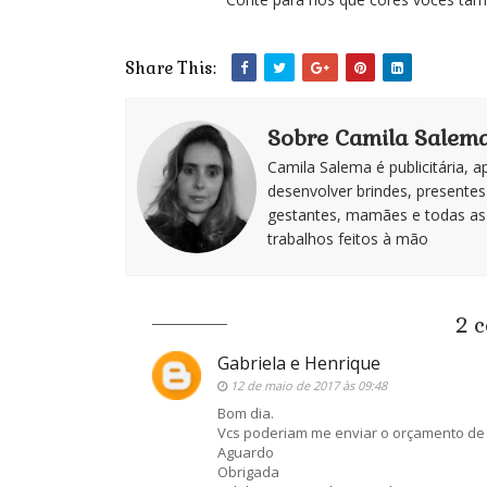
Share This:
Sobre Camila Salema 
Camila Salema é publicitária, 
desenvolver brindes, presentes
gestantes, mamães e todas as
trabalhos feitos à mão
2 
Gabriela e Henrique
12 de maio de 2017 às 09:48
Bom dia.
Vcs poderiam me enviar o orçamento de l
Aguardo
Obrigada