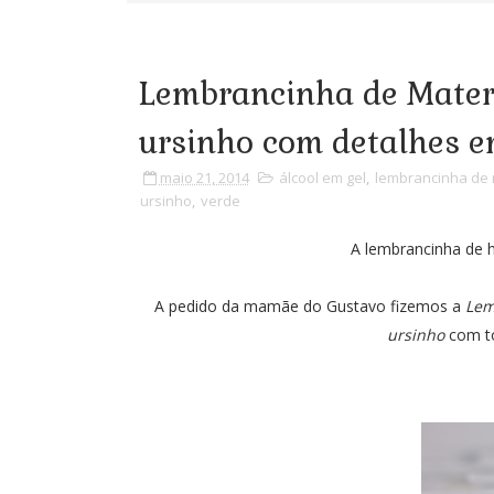
Lembrancinha de Matern
ursinho com detalhes e
maio 21, 2014
álcool em gel
,
lembrancinha de
ursinho
,
verde
A lembrancinha de ho
A pedido da mamãe do Gustavo fizemos a
Lem
ursinho
com to