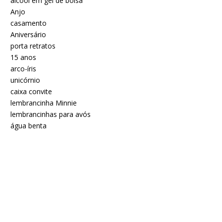
álcool em gel de bolsa
Anjo
casamento
Aniversário
porta retratos
15 anos
arco-íris
unicórnio
caixa convite
lembrancinha Minnie
lembrancinhas para avós
água benta