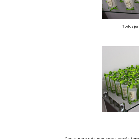
Todos ju
Conte para nós que cores vocês ta