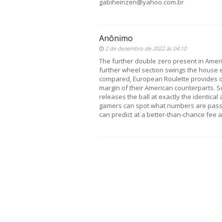
gabiheinzen@yahoo.com.br
Anônimo
2 de dezembro de 2022 às 04:10
The further double zero present in Ameri
further wheel section swings the house edg
compared, European Roulette provides on
margin of their American counterparts. S
releases the ball at exactly the identica
gamers can spot what numbers are passin
can predict at a better-than-chance fee ap