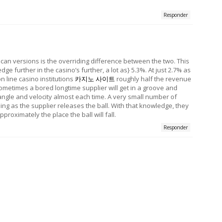
Responder
can versions is the overriding difference between the two. This
e further in the casino’s further, a lot as} 5.3%. At just 2.7% as
 line casino institutions
카지노 사이트
roughly half the revenue
ometimes a bored longtime supplier will get in a groove and
l angle and velocity almost each time. A very small number of
g as the supplier releases the ball. With that knowledge, they
proximately the place the ball will fall.
Responder