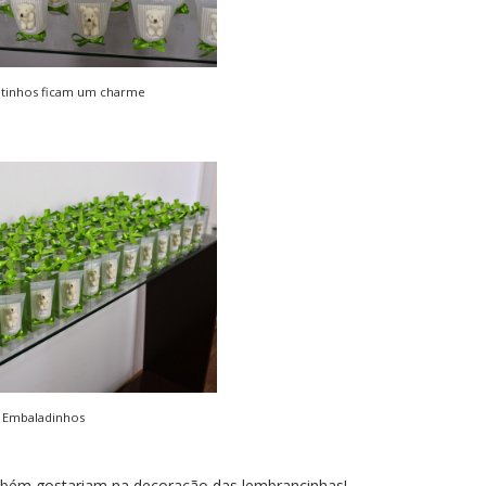
ntinhos ficam um charme
Embaladinhos
mbém gostariam na decoração das lembrancinhas!