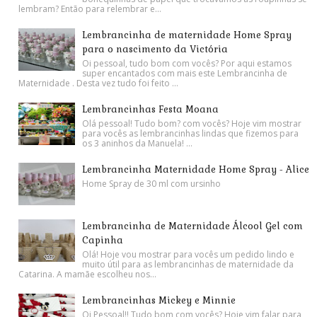
lembram? Então para relembrar e...
Lembrancinha de maternidade Home Spray
para o nascimento da Victória
Oi pessoal, tudo bom com vocês? Por aqui estamos
super encantados com mais este Lembrancinha de
Maternidade . Desta vez tudo foi feito ...
Lembrancinhas Festa Moana
Olá pessoal! Tudo bom? com vocês? Hoje vim mostrar
para vocês as lembrancinhas lindas que fizemos para
os 3 aninhos da Manuela! ...
Lembrancinha Maternidade Home Spray - Alice
Home Spray de 30 ml com ursinho
Lembrancinha de Maternidade Álcool Gel com
Capinha
Olá! Hoje vou mostrar para vocês um pedido lindo e
muito útil para as lembrancinhas de maternidade da
Catarina. A mamãe escolheu nos...
Lembrancinhas Mickey e Minnie
Oi Pessoal!! Tudo bom com vocês? Hoje vim falar para