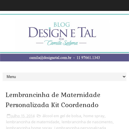
Lembrancinha de Maternidade
Personalizada Kit Coordenado
julho 15, 2014
álcool em gel de bolsa
,
home spray
,
lembrancinha de maternidade
,
lembrancinha de nascimento
,
lembrancinha home spray
,
Lembrancinha personalizada
,